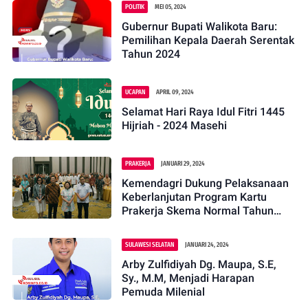
POLITIK
MEI 05, 2024
Gubernur Bupati Walikota Baru:
Pemilihan Kepala Daerah Serentak
Tahun 2024
UCAPAN
APRIL 09, 2024
Selamat Hari Raya Idul Fitri 1445
Hijriah - 2024 Masehi
PRAKERJA
JANUARI 29, 2024
Kemendagri Dukung Pelaksanaan
Keberlanjutan Program Kartu
Prakerja Skema Normal Tahun
2024
SULAWESI SELATAN
JANUARI 24, 2024
Arby Zulfidiyah Dg. Maupa, S.E,
Sy., M.M, Menjadi Harapan
Pemuda Milenial