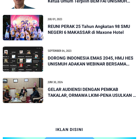
Ketua Umum Terpilih BEM FAI UNISMUH
Makassar dari Prodi Hukum Ekonomi Syariah
Pertama
JULI 01, 2023
REUNI PERAK 25 Tahun Angkatan 98 SMU
NEGERI 6 MAKASSAR di Maxone Hotel
SEPTEMBER 04, 2023
DORONG INDONESIA EMAS 2045, HMJ HES
UNISMUH ADAKAN WEBINAR BERSAMA
HMP UNISKA
JUNI 30, 2024
GELAR AUDIENSI DENGAN PEMKAB
TAKALAR, ORMAWA LKIM-PENA USULKAN 6
PROGRAM DESA MARITIM UNGGUL
TOMPOTANAH
IKLAN DISINI