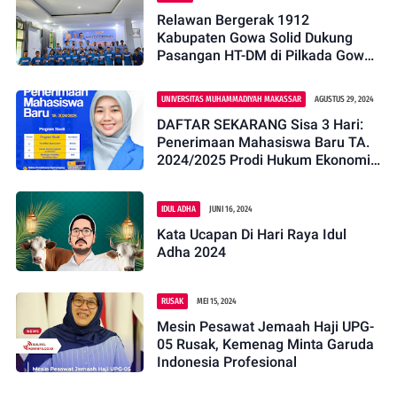
Relawan Bergerak 1912
Kabupaten Gowa Solid Dukung
Pasangan HT-DM di Pilkada Gowa
2024
UNIVERSITAS MUHAMMADIYAH MAKASSAR
AGUSTUS 29, 2024
DAFTAR SEKARANG Sisa 3 Hari:
Penerimaan Mahasiswa Baru TA.
2024/2025 Prodi Hukum Ekonomi
Syariah Fakultas Agama Islam
Universitas Muhammadiyah
IDUL ADHA
JUNI 16, 2024
Makassar
Kata Ucapan Di Hari Raya Idul
Adha 2024
RUSAK
MEI 15, 2024
Mesin Pesawat Jemaah Haji UPG-
05 Rusak, Kemenag Minta Garuda
Indonesia Profesional