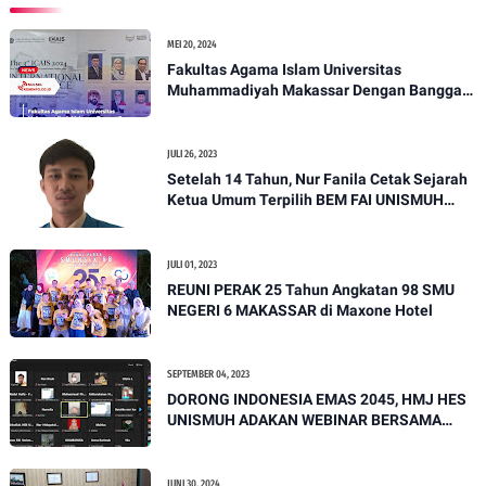
MEI 20, 2024
Fakultas Agama Islam Universitas
Muhammadiyah Makassar Dengan Bangga
Mempersembahkan: The 3rd International
Conference on Actual Islamic Studies 2024
JULI 26, 2023
Setelah 14 Tahun, Nur Fanila Cetak Sejarah
Ketua Umum Terpilih BEM FAI UNISMUH
Makassar dari Prodi Hukum Ekonomi Syariah
Pertama
JULI 01, 2023
REUNI PERAK 25 Tahun Angkatan 98 SMU
NEGERI 6 MAKASSAR di Maxone Hotel
SEPTEMBER 04, 2023
DORONG INDONESIA EMAS 2045, HMJ HES
UNISMUH ADAKAN WEBINAR BERSAMA
HMP UNISKA
JUNI 30, 2024