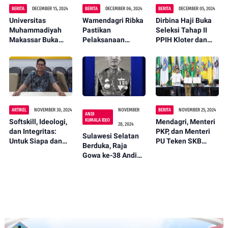
BERITA
DECEMBER 15, 2024
BERITA
DECEMBER 06, 2024
BERITA
DECEMBER 05, 2024
Universitas
Wamendagri Ribka
Dirbina Haji Buka
Muhammadiyah
Pastikan
Seleksi Tahap II
Makassar Buka
Pelaksanaan
PPIH Kloter dan
Pendaftaran
Tahap Lanjutan
Arab Saudi Sulsel,
Program Rekognisi
Pilkada 2024
Berikut Pesannya
Pembelajaran
Papua Tengah
Lampau (RPL)
Sesuai Jadwal
untuk Program
Studi Hukum
Ekonomi Syariah
ARTIKEL
NOVEMBER 30, 2024
NOVEMBER
BERITA
NOVEMBER 25, 2024
ANDI
KUMALA IDJO
Softskill, Ideologi,
Mendagri, Menteri
28, 2024
dan Integritas:
PKP, dan Menteri
Sulawesi Selatan
Untuk Siapa dan
PU Teken SKB
Berduka, Raja
Melayani Siapa?
Percepat
Gowa ke-38 Andi
Pembangunan
Kumala Ijo
Tiga Juta Rumah
Berpulang
bagi Masyarakat
Berpenghasilan
Rendah